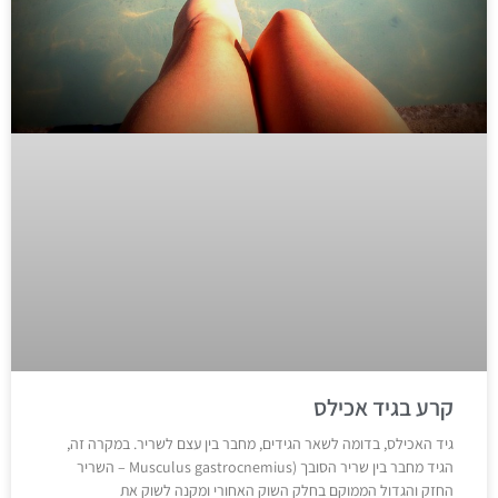
קרע בגיד אכילס
גיד האכילס, בדומה לשאר הגידים, מחבר בין עצם לשריר. במקרה זה,
הגיד מחבר בין שריר הסובך (Musculus gastrocnemius – השריר
החזק והגדול הממוקם בחלק השוק האחורי ומקנה לשוק את