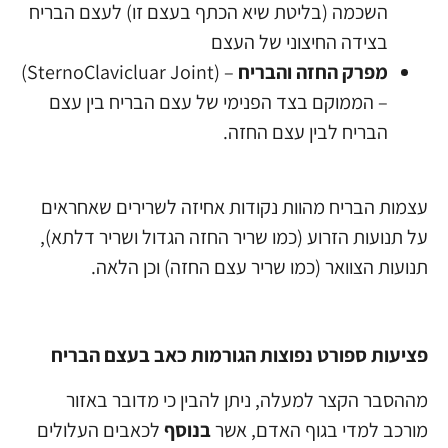
השכמה (בליטת שיא הכתף בעצם זו) לעצם הבריח
בצידה החיצוני של העצם
מפרק החזה והבריח
– (SternoClavicluar Joint)
– הממוקם בצד הפנימי של עצם הבריח בין עצם
הבריח לבין עצם החזה.
עצמות הבריח מהוות נקודות אחיזה לשרירים שאחראים
על תנועות הזרוע (כמו שריר החזה הגדול ושריר דלתא),
תנועות הצוואר (כמו שריר עצם החזה) וכן הלאה.
פציעות ספורט נפוצות הגורמות כאב בעצם הבריח
מההסבר הקצר למעלה, ניתן להבין כי מדובר באזור
מורכב למדי בגוף האדם, אשר
בנוסף
לכאבים העלולים