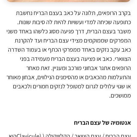
בקרב הרופאים, תלונה על כאב בעצם הבריח נחשבת
כתופעה שכיחה למדי ועשויות להיות לה סיבות שונות.
מ
שבר בעצם הבריח
, דרך פגיעה מסוג כלשהו באחד משני
המפרקים שממוקמים מצידי עצם הבריח ועד להקרנת
כאב עקב נזקים באחד ממפרקי הכתף או בעמוד השדרה
הצווארי. כאב או פציעה בעצם הבריח מעמידה בפני
הרופאים אתגר אבחוני מורכב ומעניין. זאת מאחר
והתעלמות מהכאבים או מהסימנים הנילווים, אבחון מאוחר
או שגוי עלולים לגרום למטופל לנזקים חמורים ולכאבים
ממושכים.
אנטומיה של עצם הבריח
עצם הבריח / עצם הצוואר / הקלוויקולה ( (Claviculeהיא