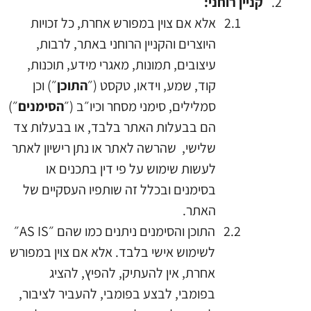
קניין רוחני:
אלא
אם צוין במפורש אחרת, כל זכויות
היוצרים והקניין הרוחני באתר, לרבות,
עיצובים, תמונות, מאגרי מידע, תוכנות,
קוד, שמע, וידאו, טקסט (״
התוכן
״) וכן
סמלילים, סימני מסחר וכיו״ב (״
הסימנים
״)
הם בבעלות האתר בלבד, או בבעלות צד
שלישי, שהרשה לאתר או נתן רישיון לאתר
לעשות שימוש על פי דין בתכנים או
בסימנים ובכלל זה שותפיו העסקיים של
האתר.
התוכן והסימנים ניתנים כמו שהם ״AS IS״
לשימוש אישי בלבד. אלא אם צוין במפורש
אחרת, אין להעתיק, להפיץ, להציג
בפומבי, לבצע בפומבי, להעביר לציבור,