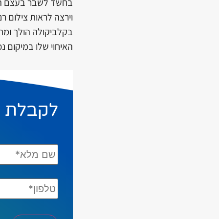
בחשד לשבר בעצם הב
וירצה לראות צילום ר
בקלביקולה הולך ומח
האיחוי שלו במיקום נ
לקבלת י
שם
מלא*
*
טלפון*