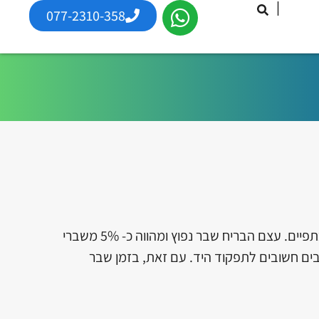
|
077-2310-358
עצם הבריח (קלביקולה בשפה המקצועית) היא אחת מהעצמות המרכזיות בחגורת הכתפיים. עצם הבריח שבר נפוץ ומהווה כ- 5% משברי
צבים חשובים לתפקוד היד. עם זאת, בזמן שבר