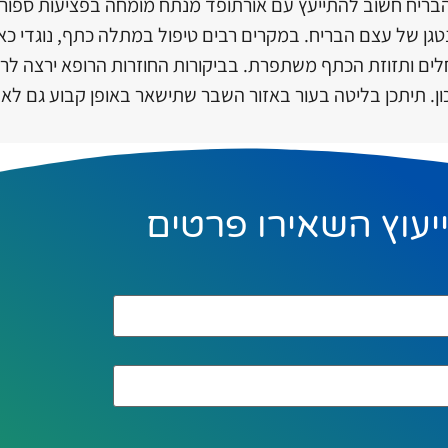
ריח חשוב להתייעץ עם
אורתופד מנתח מומחה בפציעות ספור
נטגן של עצם הבריח. במקרים רבים טיפול במתלה כתף, נוגדי כא
לים ותזוזת הכתף משתפרת. בביקורות החוזרות הרופא ירצה לר
כון. תיתכן בליטה בעור באזור השבר שתישאר באופן קבוע גם ל
יעוץ השאירו פרטים