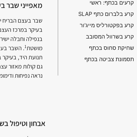
קרעים בכתף: ראשי
מאפייני שבר ב
קרע בלברום כתף SLAP
שבר בעצם הבריח יכו
קרע בפקטורליס מייג'ור
בעיקר במרכז העצם
קרע בשרוול המסובב
בנפילה וחבלה ישירה
1
מושטת
. השבר בעצ
שחיקת סחוס בכתף
תנועת היד, בעיקר ב
תסמונת צביטה בכתף
גם קולות מאזור עצם
נראה נפיחות ודימומ
אבחון וטיפול ב