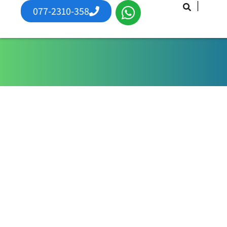
|
077-2310-358