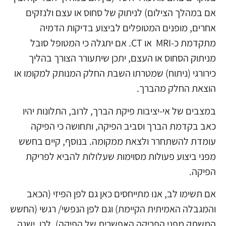
אם במהלך הצילום) לניתוק של סחוס או עצם ולנזקים
אחרים, מופנים המטופלים לביצוע בדיקות הדמיה
מתקדמת כ-MRI או CT. אם יתגלה כי המטופל סובל
מניתוק הסחוס או העצם, יתכן שיתעורר הצורך בהליך
כירורגי (ניתוח) שמטרתו השבת החלק המנותק למקומו או
הוצאת החלק מהברך.
במצבים של אי-יציבות פיקת הברך, לרוב, התלונות יהיו
כאב בקדמת הברך וסביב הפיקה, ותחושה כי הפיקה
עומדת להשתחרר ולצאת ממקומה. בנוסף, קיים בחשש
מפני ביצוע פעולות מסוימות שעלולות להביא לפריקת
הפיקה.
אם תשימו לב, אנו מתייחסים כאן גם לפן הפיזי (הכאב
והמגבלה האמיתית הקיימת) וגם לפן הנפשי/ רגשי (החשש
המשתק מפני הפריקה האפשרית של הפיקה). לכן, ישנה