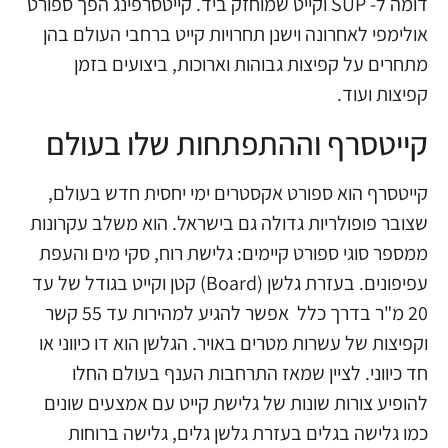
דומה ל- SUP וקייט שמוחזק ביד. קייטסרפינג הפך ספורט
אולימפי לאחרונה וישנן תחרויות קייט ברחבי העולם בהן
מתחרים על קפיצות גבוהות וארוכות, ביצועים בזמן
קפיצות ועוד.
קייטסרף וההתפתחות שלו בעולם
קייטסרף הוא ספורט אקסטרים ימי יחסית חדש בעולם,
שצובר פופולריות גדולה גם בישראל. הוא משלב עקרונות
ממספר סוגי ספורט קיימים: גלישת רוח, סקי מים והעפת
עפיפונים. בעזרת גלשן (Board) קטן וקייט בגודל של עד
20 מ"ר בדרך כלל אפשר להגיע למהירות עד 55 קשר
וקפיצות של עשרות מטרים באויר. הגלשן הוא דו כיווני או
חד כיווני. לציין שמאז התרחבות הענף בעולם החלו
להופיע צורות שונות של גלישת קייט עם אמצעים שונים
כמו גלישה בגלים בעזרת גלשן גלים, גלישה ברוחות