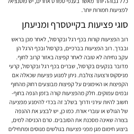
כלל גבוהה יותר מאשר בענפי ספורט אחרים, יש פוטנציאל
לפציעות חמורות יותר.
סוגי פציעות בקייטסרף ומניעתן
רוב הפציעות קורות ב
כף רגל ובקרסול
, לאחר מכן בראש
ובברך. רוב ה
פציעות בברכיים
, ב
קרסול ובכף הרגל
הן
עקב נחיתה לא טובה לאחר קפיצה באזור קרוב לחוף.
מדובר בנקעים בקרסול, שברים בכף רגל ובקרסול,
קרעי
מניסקוס
ו
רצועה צולבת
. ניתן למנוע פציעות שכאלה אם
הקפיצות או האימונים על קפיצות מבוצעים רחוק מהחוף
ובמים עמוקים. חלק מהפציעות קורה בזמן הנפה בחוף-
חשוב להיות עירני ודרוך בשלב זה בכדי להימנע מפציעה
של הגולש או עוברי אורח. כמו כן, יש לבצע את ההנפה
בצורה שאינה מסכנת את הסובבים. טרם הכניסה למים,
ביצוע חימום מגן מפני פציעות בגולשים מנוסים ומתחילים