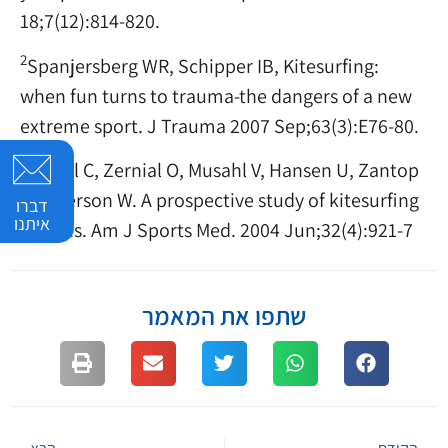
18;7(12):814-820.
2
Spanjersberg WR, Schipper IB, Kitesurfing:
when fun turns to trauma-the dangers of a new
extreme sport. J Trauma 2007 Sep;63(3):E76-80.
3
Nickel C, Zernial O, Musahl V, Hansen U, Zantop
T, Peterson W. A prospective study of kitesurfing
דברו
איתנו
injuries. Am J Sports Med. 2004 Jun;32(4):921-7
שתפו את המאמר