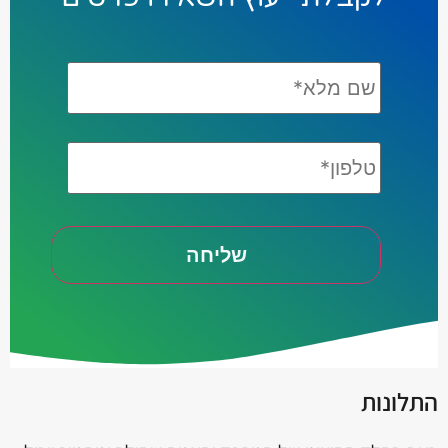
שם
מלא*
*
טלפון*
התלונות