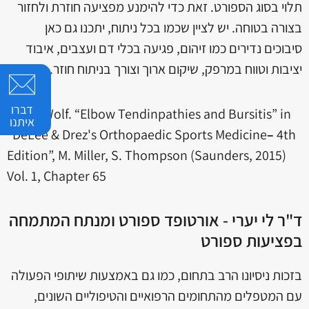
תלוי בסוג הספורט. זאת כדי להימנע מפציעה חוזרת ולחזור
בצורה בטוחה. יש לציין שכמו בכל ניתוח, יתכנו גם כאן
סיבוכים נדירים כמו זיהום, פגיעה בכלי דם ועצבים, איבוד
יציבות וטווח במרפק, שיקום ארוך וצורך בניתוח חוזר.
דברו
1
J. M. Wolf. “Elbow Tendinpathies and Bursitis” in
איתנו
“DeLee & Drez's Orthopaedic Sports Medicine
–
4th
Edition”, M. Miller, S. Thompson (Saunders, 2015)
Vol. 1, Chapter 65
ד"ר לי יערי - אורטופד ספורט ומנתח המתמחה
בפציעות ספורט
בזכות ניסיונו הרב בתחום, כמו גם באמצעות שיתופי הפעולה
עם המטפלים מהתחומים הרפואיים והטיפוליים השונים,