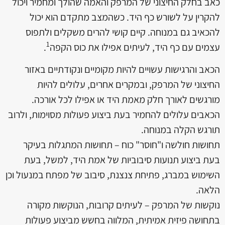
כאב בחלק החיצוני של המרפק והאמה שהולך ומחמיר ויכול
להקרין על לשורש כף היד. כשהמצב מתקדם הוא יכול
להכאיב גם במנוחה. קיים קושי להרים משקלים ולתפוס
1
עצמים עם כף היד, לעיתים אפילו את כוס הקפה
.
הכאב והרגישות עשויים להיות מקומיים ונקודתיים באזור
החיצוני של המרפק, ובמקרים אחרים, עלולים להיות
מורגשים לאורך חלק מאמת היד או אפילו לכל אורכה.
הכאבים עלולים להחמיר בעת ביצוע פעולות מסוימות, ולרוב
תורגש הקלה במנוחה.
תחושות חולשה ו"חוסר" כוח – תחושות המתגלות בעיקר
בעת ביצוע תנועות סיבוביות של אמת היד, למשל, בעת
השימוש במברג, פתיחת צנצנת, סיבוב של מפתח במנעול וכן
הלאה.
נוקשות של המרפק – לעיתים קרובות, הנוקשות מקורה
בתחושה פיזית אמיתית, המלווה בחשש מביצוע פעולות