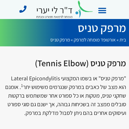
מרפק טניס
מידע מקצועי
תחומי התמחות
מן התקשורת
בית
»
אורטופד מומחה למרפק
»
מרפק טניס
מרפק טניס (Tennis Elbow)
"מרפק טניס" או בשמו המקצועי Lateral Epicondylitis
1
הוא מצב של כאבים במרפק שנגרמים משימוש יתר
. אומנם
שחקני טניס
, מטקות או כל ספורט אחר שמשתמש ברקטות
סובלים ממצב זה בשכיחות גבוהה, אך ישנם גם סוגי ספורט
ועיסוקים אחרים בהם ניתן לסבול מדלקת במרפק.