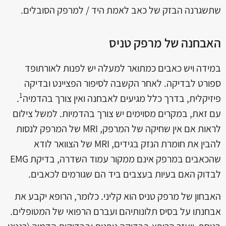
שתשגרנה הבזק של כאב לאמת היד / למרפק הסובלים.
האבחנה של מרפק טניס
במידה ויש כאבים כמתואר למעלה יש לפנות ל
אורתופד
ספורט
לבדיקה. לאחר הקשבה לסיפור הפציינט ובדיקה
1
פיזיקלית, בדרך כלל מגיעים לאבחנה ואין צורך בהדמיה
.
עם זאת, במקרים מסוימים יש צורך בהדמיות. למשל צילום
לראות אם אין שחיקה של המרפק, MRI של המרפק לנסות
להבין את חומרת הנזק בגידים, MRI של הצוואר לודא
שהכאבים במרפק אינם ממקור עמוד השדרה, בדיקת EMG
לבדוק האם בעיות בעצבים ביד הם שגורמים לכאבים.
האבחון של מרפק טניס הוא קליני. כלומר, הרופא יקבע את
אבחנתו על בסיס תלונותיהם ועברם הרפואי של המטופלים.