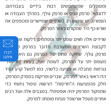
ומטופלים שמשתמשים רבות בידיים בעבודתם.
לדוגמא:
מרפק טניס
או
מרפק גולף
. במהלך העבודה או
הספורט, יש שימוש רב בשרירים שמיישרים ומכופפים את
שורש כף היד שמקורם באזור המרפק.
שרירים אלה חווים עומס יתר ומפתחים דלקות שבהתאם
לקבוצת השרירים המעורבת מדובר במרפק טניס או
דברו
מרפק גולף. שחיקת סחוס של המרפק גם היא נובעת
איתנו
מעומס יתר על המרפק. לעומת זאת, בעיות "חריפות"
נגרמות מחבלה או פציעה כלשהי, כמו למשל
קרע הגיד
הדו ראשי
באזור המרפק, שברים ופריקות במפרק המרפק.
חלק מהפציעות ה"חריפות" דורשות טיפול ניתוחי כדי
שתפקוד המרפק יהיה אופטימלי. במצבים אלה ועוד רבים
אחרים מטפל אורטופד מנתח מומחה למרפק.