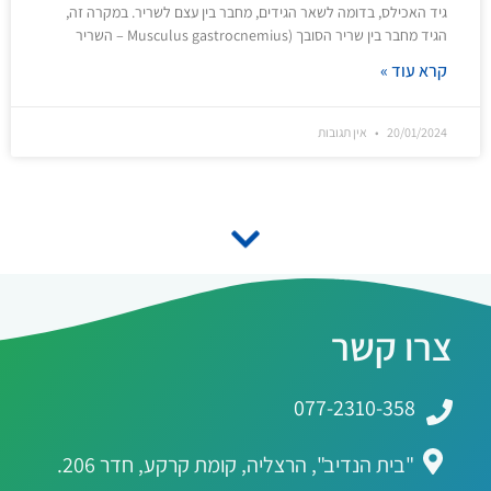
גיד האכילס, בדומה לשאר הגידים, מחבר בין עצם לשריר. במקרה זה,
הגיד מחבר בין שריר הסובך (Musculus gastrocnemius – השריר
קרא עוד »
20/01/2024
אין תגובות
צרו קשר
077-2310-358
"בית הנדיב", הרצליה, קומת קרקע, חדר 206.