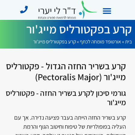
קרע בפקטורליס מייג'ור
מידע מקצועי
תחומי התמחות
מן התקשורת
בית
»
אורטופד מומחה לכתף​
»
קרע בפקטורליס מייג'ור
קרע בשריר החזה הגדול - פקטורליס
מייג'ור (Pectoralis Major)
גורמי סיכון לקרע בשריר החזה - פקטורליס
מייג'ור
קרע בשריר החזה הייתה בעבר פציעה נדירה. אך עם
העליה בפופולריות של טיפוח וחיטוב הגוף והרמת