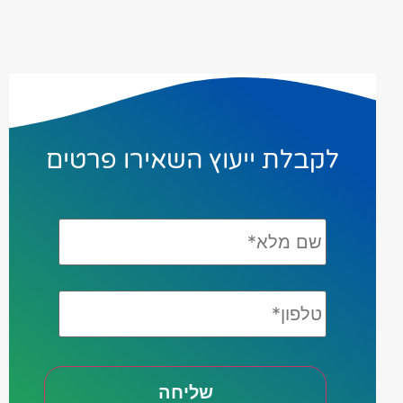
לקבלת ייעוץ השאירו פרטים
שם
מלא*
*
טלפון*