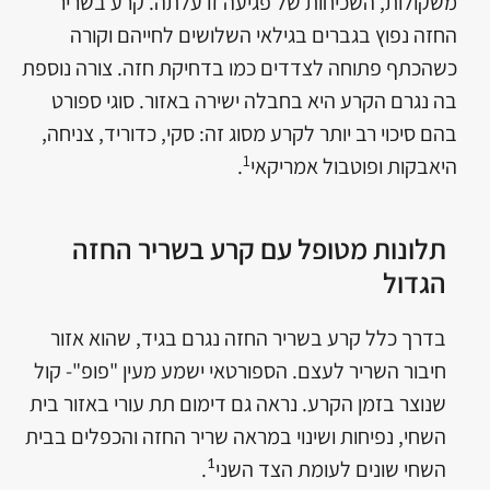
משקולות, השכיחות של פגיעה זו עלתה. קרע בשריר
החזה נפוץ בגברים בגילאי השלושים לחייהם וקורה
כשהכתף פתוחה לצדדים כמו בדחיקת חזה. צורה נוספת
בה נגרם הקרע היא בחבלה ישירה באזור. סוגי ספורט
בהם סיכוי רב יותר לקרע מסוג זה: סקי, כדוריד, צניחה,
1
היאבקות ופוטבול אמריקאי
.
תלונות מטופל עם קרע בשריר החזה
הגדול
בדרך כלל קרע בשריר החזה נגרם בגיד, שהוא אזור
חיבור השריר לעצם. הספורטאי ישמע מעין "פופ"- קול
שנוצר בזמן הקרע. נראה גם דימום תת עורי באזור בית
השחי, נפיחות ושינוי במראה שריר החזה והכפלים בבית
השחי שונים לעומת הצד השני
.
1