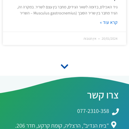
גיד האכילס, בדומה לשאר הגידים, מחבר בין עצם לשריר. במקרה זה,
הגיד מחבר בין שריר הסובך (Musculus gastrocnemius – השריר
קרא עוד »
20/01/2024
אין תגובות
צרו קשר
077-2310-358
"בית הנדיב", הרצליה, קומת קרקע, חדר 206.