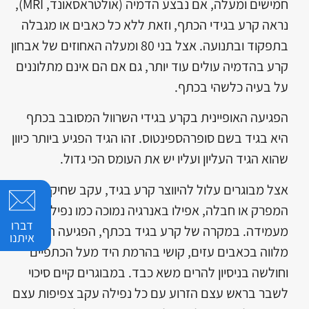
חמישים ומעלה, אם נבצע הדמיה (אולטראסאונד, MRI),
נראה קרע בגידי הכתף, וזאת ללא כל כאבים או מגבלה
בתפקוד ובתנועה. אצל בני 80 ומעלה האחוזים של אבחון
קרע בהדמיה עולים עוד יותר, גם אם הם אינם מתלוננים
על בעיה כלשהי בכתף.
הפגיעה האופיינית בקרע בגידי השרוול המסובב בכתף
היא בגיד בשם סופרהספינטוס. זהו הגיד הפגיע ביותר כיוון
שהוא הגיד העליון ועליו יש את העומס הכי גדול.
אצל מבוגרים עלול להיווצר קרע בגיד, עקב שחיקת
המפרק או חבלה, אפילו באנרגיה נמוכה כמו נפילה
דברו
מעמידה. במקרה של קרע בגיד בכתף, הפגיעה תהיה
איתנו
מלווה בכאבים עזים, קושי בהרמת היד מעל הכתפיים
וחולשה בניסיון להרים משא כבד. במבוגרים קיים סיכוי
לשבר בראש עצם הזרוע עם כל נפילה עקב צפיפות עצם