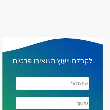
לקבלת ייעוץ השאירו פרטים
שם
מלא*
*
טלפון*