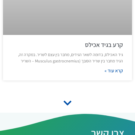
קרע בגיד אכילס
גיד האכילס, בדומה לשאר הגידים, מחבר בין עצם לשריר. במקרה זה,
הגיד מחבר בין שריר הסובך (Musculus gastrocnemius – השריר
קרא עוד »
צרו קשר