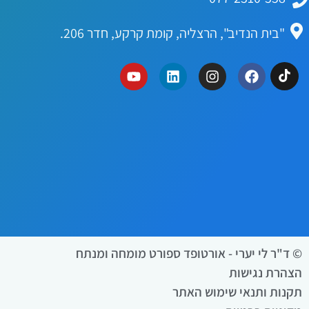
"בית הנדיב", הרצליה, קומת קרקע, חדר 206.
© ד"ר לי יערי - אורטופד ספורט מומחה ומנתח
הצהרת נגישות
תקנות ותנאי שימוש האתר