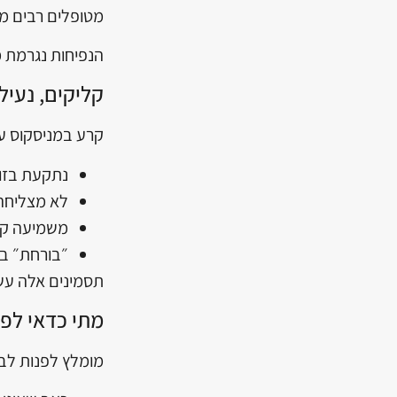
מטופלים רבים מד
הנפיחות נגרמת 
קליקים, נעיל
קרע במניסקוס ע
נתקעת בזוו
לא מצליחה
משמיעה קל
״בורחת״ במ
תסמינים אלה עש
מתי כדאי לפ
מומלץ לפנות לב