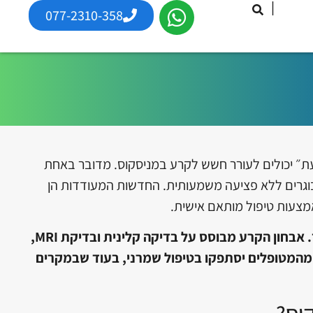
|
077-2310-358
עת״ יכולים לעורר חשש לקרע במניסקוס. מדובר באחת
בוגרים ללא פציעה משמעותית. החדשות המעודדות הן
מצעות טיפול מותאם אישית.
קרע במניסקוס הוא פגיעה ברקמה המשמשת כבולם זעזועים במפרק הברך. אבחון הקרע מבוסס על בדיקה קלינית ובדיקת MRI,
 מהמטופלים יסתפקו בטיפול שמרני, בעוד שבמקרים
וס?