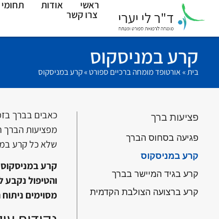
ראשי
אודות
תחומי 
צרו קשר
קרע במניסקוס
בית
»
אורטופד מומחה ברכיים ספורט
»
קרע במניסקוס
כאבים בברך בזמן
פציעות ברך
מפציעות הברך ה
פגיעה בסחוס הברך
שלא כל קרע במני
קרע במניסקוס
קרע בגיד המיישר בברך
והטיפול נקבע ל
קרע ברצועה הצולבת הקדמית
מסוימים ניתוח 
נקודות עי