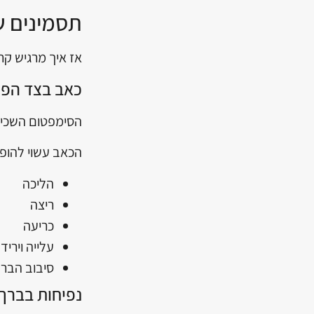
תסמינים ש
אז איך מרגיש קר
כאב בצד הפני
הסימפטום השכיח 
הכאב עשוי להופי
הליכה
ריצה
כריעה
עלייה וירי
סיבוב הבר
נפיחות בברך