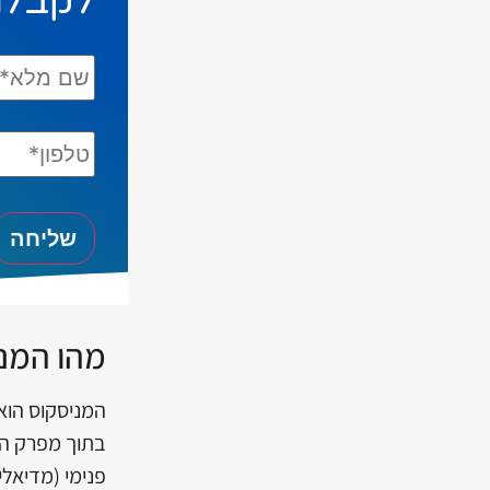
לקבלת
שם
מלא*
*
טלפון*
מהו המני
בתוך מפרק הב
פנימי (מדיאלי)